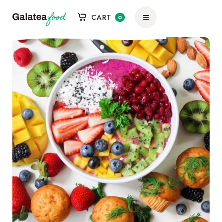
CART
0