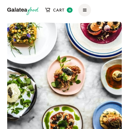
CART
0